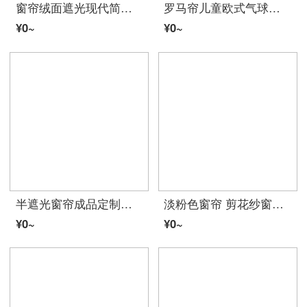
窗帘绒面遮光现代简约客厅卧室飘窗素色德国立绒窗帘成品定制 海兰 布6.0*2.7(高)一块挂钩
罗马帘儿童欧式气球帘田园风小清新刺绣成品提拉帘客厅半帘升降帘窗帘 窗帘成品 窗帘 客厅 飘窗窗帘 高度1.45米魔术贴 欧式白色纱0.8米宽
¥0~
¥0~
半遮光窗帘成品定制客厅卧室阳台短帘半帘简约现代窗帘布 出租房屋宿舍伸缩杆短窗门帘 城堡 1米宽x2.3米高 挂钩款1片
淡粉色窗帘 剪花纱窗帘窗纱 卧室客厅阳台飘窗黄粉色白色纱帘成品纱布 烂花纱白底纱紫色大荷花 1片宽5*高2.7米打孔加工银圈
¥0~
¥0~