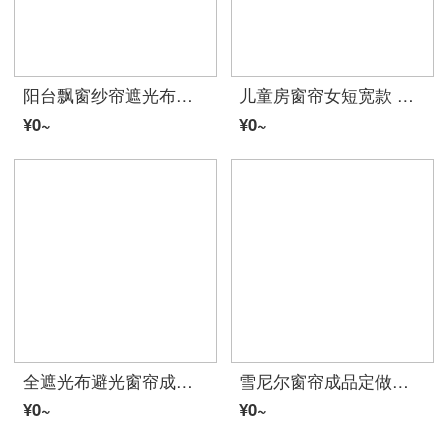
阳台飘窗纱帘遮光布遮阳布料 简约现代白纱阳台纱遮光帘成品沙白色布料（加工请咨询客服加工费） 银灰 宽2高2挂钩
儿童房窗帘女短宽款 遮光布飘窗短帘简约现代儿童卧室租房平面窗帘 航海-绿色 宽4.0米X高2.0米打孔款一片
¥0~
¥0~
全遮光布避光窗帘成品布料保暖隔热防晒阳台卧室飘窗遮阳布 3.4米宽X2.5米高 (这是一片的尺寸) 加厚全遮光(大布带送四叉钩)
雪尼尔窗帘成品定做卧室客厅阳台隔断现代简约条纹窗纱帘 浅咖啡 6.0(宽)*2.7(高)一块挂钩
¥0~
¥0~