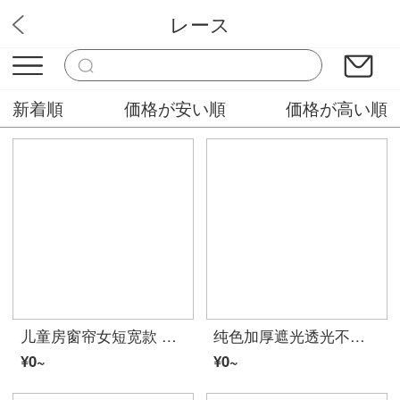
レース
モリミドリカーテン屋
新着順
価格が安い順
価格が高い順
儿童房窗帘女短宽款 可爱卡通遮光小窗帘成品卧室飘窗免打孔短款隔热遮阳帘布料 彩虹小马：蓝色短帘 1片：2.5米*高2.0米，打孔式
纯色加厚遮光透光不透人阳台卧室客厅鸟巢窗帘纱帘成品定做 黑灰 纱5.0*2.7(高)一块打孔
¥0~
¥0~