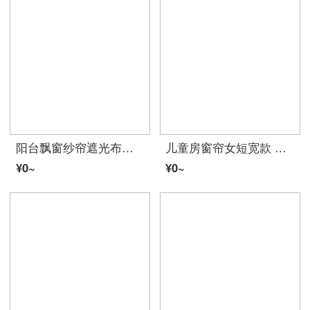
阳台飘窗纱帘遮光布遮阳布料 简约现代白纱阳台纱遮光帘成品沙白色布料（加工请咨询客服加工费） 银灰 宽2高2挂钩
儿童房窗帘女短宽款 遮光布飘窗短帘简约现代儿童卧室租房平面窗帘 航海-绿色 宽4.0米X高2.0米打孔款一片
¥0~
¥0~