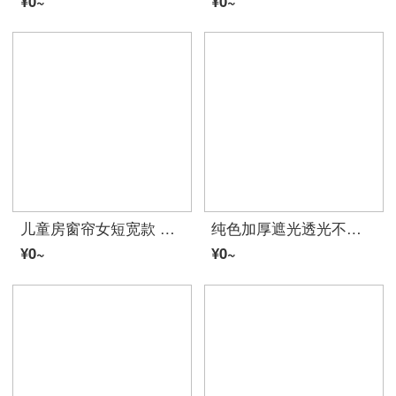
¥0~
¥0~
儿童房窗帘女短宽款 可爱卡通遮光小窗帘成品卧室飘窗免打孔短款隔热遮阳帘布料 彩虹小马：蓝色短帘 1片：2.5米*高2.0米，打孔式
纯色加厚遮光透光不透人阳台卧室客厅鸟巢窗帘纱帘成品定做 黑灰 纱5.0*2.7(高)一块打孔
¥0~
¥0~