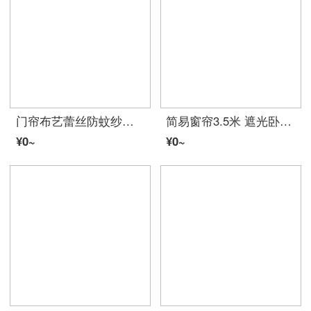
门帘布艺蕾丝防蚊纱门帘卧室隔断帘客厅阳台窗帘夏季装饰家用加密 窗帘布料 窗纱 窗帘布成品 窗帘客厅 白色牛奶丝窗帘款 200厘米 110厘米
简易窗帘3.5米 遮光卧室风拼接网红客厅落地成品简约现代定制 流星麻-灰+黄 宽3*高2.7，打孔，一片
¥0~
¥0~