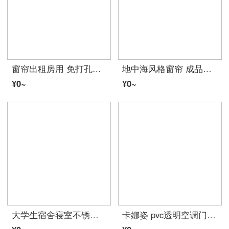
窗帘出租房用 免打孔魔术出租房遮光窗帘成品现代简易平面落地粘贴式窗帘布定制 平铺宽1.3x1.5 一片 绿色烫银七叶草魔
地中海风格窗帘 成品简约现代拼色风公主风粉色全遮光棉麻窗帘家用 帘头-平幔（一）每米宽价格 挂钩-宽1.5高2.7一片 高度可改
¥0~
¥0~
大学生宿舍寝室不锈钢支架 床帘遮光布蚊帐上铺下铺床架带加架子 送风扇杆 宽90*长190*高110压脚款
卡娜姿 pvc透明空调门帘厨房冬夏塑料防油烟隔断磁性防蚊门帘 免打孔 90*210CM 方块门帘 90*210CM