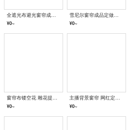
全遮光布避光窗帘成品布料保暖隔热防晒阳台卧室飘窗遮阳布 3.4米宽X2.5米高 (这是一片的尺寸) 加厚全遮光(大布带送四叉钩)
雪尼尔窗帘成品定做卧室客厅阳台隔断现代简约条纹窗纱帘 浅咖啡 6.0(宽)*2.7(高)一块挂钩
¥0~
¥0~
窗帘布镂空花 雕花提花全遮光窗帘布料纱成品大气卧室客厅婚房红色 莲花咖 宽4.0米*高2.7米 套装1片
主播背景窗帘 网红定制公主款星空星星窗帘双层全遮光现代飘窗卧室客厅 定制每米含挂钩（要蝴蝶结联系客服） 灰色丽莎星星
¥0~
¥0~