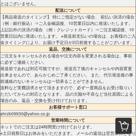
とはございません。
配送について
【商品発送のタイミング】 特にご指定がない場合、 前払い決済の場合
（例：銀行振込）⇒ご入金確認後、10営業日以内に発送いたします。
上記以外の決済の場合 （例：クレジットカード）⇒ご注文確認後、10
営業日以内に発送いたします。 ※発送前支払いの場合は、お客様のご入
金タイミングにより、お届け予定日が2日前後することがございます。
返品、交換について
ご注文をキャンセルされる場合や注文内容を変更される場合は、事前
に必ずご連絡ください。
発送前であれば対応可能ですが、発送完了後のキャンセルや内容変更
出来ませんので、あらかじめご了承ください。 また、代引発送後の事
前連絡のないキャンセルは一切承ることができません。
送料など実費請求させて頂きますので、必ず一度商品をお受け取りい
ただいてからの対応となります。 品の欠陥や不良など当社原因による
場合のみ、返品・交換を受け付けております。
お客様サポート窓口
ahrzb09930@yahoo.co.jp
営業時間について
ネットでのご注文は24時間受け付けております。
※土日祝祭日はお休みをいただきます。 メールの返信は翌営業日となり