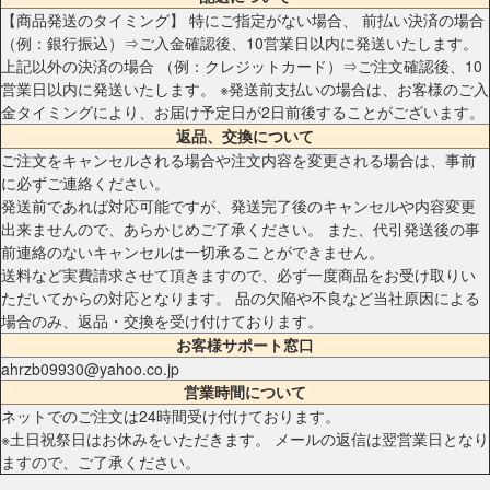
【商品発送のタイミング】 特にご指定がない場合、 前払い決済の場合
（例：銀行振込）⇒ご入金確認後、10営業日以内に発送いたします。
上記以外の決済の場合 （例：クレジットカード）⇒ご注文確認後、10
営業日以内に発送いたします。 ※発送前支払いの場合は、お客様のご入
金タイミングにより、お届け予定日が2日前後することがございます。
返品、交換について
ご注文をキャンセルされる場合や注文内容を変更される場合は、事前
に必ずご連絡ください。
発送前であれば対応可能ですが、発送完了後のキャンセルや内容変更
出来ませんので、あらかじめご了承ください。 また、代引発送後の事
前連絡のないキャンセルは一切承ることができません。
送料など実費請求させて頂きますので、必ず一度商品をお受け取りい
ただいてからの対応となります。 品の欠陥や不良など当社原因による
場合のみ、返品・交換を受け付けております。
お客様サポート窓口
ahrzb09930@yahoo.co.jp
営業時間について
ネットでのご注文は24時間受け付けております。
※土日祝祭日はお休みをいただきます。 メールの返信は翌営業日となり
ますので、ご了承ください。