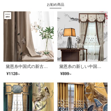
お勧め商品
黛恩糸中国式の新古典水墨の手描きカーテンの窓の布地は完成品を注文して客間の窓の紗のカーテンのベランダの紗の田園の清新な古典のカレーの布の一メートルごとに（加工が無料です）何メートルを要して何件を撮影しますか？
黛恩糸の新しい中国式の古典的なカーテンの翻り窓の紗のカーテンの遮光カーテンの布の刺繍中国風のカーテンの寝室の書斎の布の1メートルごとに（カーテンの頭の側を加工して部品をつづり合わせますと別に計算します）は何メートルを要して何メートル撮りますか？
¥1128~
¥899~