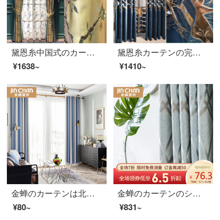
黛恩糸中国式のカーテンリビングルームの書斎の古典大気中国風のシミュレーションシルクの花や鳥の刺繍のカーテンの完成品を注文して作られた赤や金色（黄色）の布毎メートル（加工は無料で、カーテンやアクセサリーなどは別途計算されます）
黛恩糸カーテンの完成品は簡単で現代中国式の客間の北欧テンの透かし刺繍のカーテン布の書斎のベランダのベールのカーテンの金色の布の幅の1メートルです。（加工は無料です。）
¥1638~
¥1410~
金蝉のカーテンは北欧地中海のカーテンを遮光しています。寝室のカーテンをカスタマイズします。
金蝉のカーテンのシェニールは厚い遮光ジャカードのカーテンをプラスして、リビングルームの完成品のカーテンのあぜ道のあぜ道を配置します。
¥80~
¥831~