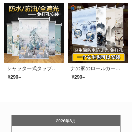
シャッター式タップフリー式遮光トイレの設置、浴室の防水キッチンの窓には油除けのひさしがあります。リフトカーテンの鹿縁は全遮光です。
ナの家のロールカーテンが穴を開けずに事務室のトイレの防水バスルームの台所の油を防ぐリビングバルコニーの全遮光日よけの手を引いて昇降カーテンの玉盤の玉景全遮光をインストールします。
¥290~
¥290~
2026年8月