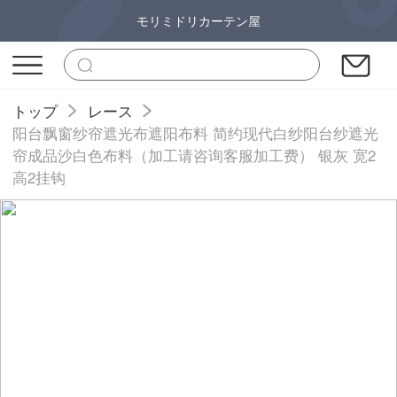
モリミドリカーテン屋
トップ
レース
阳台飘窗纱帘遮光布遮阳布料 简约现代白纱阳台纱遮光
帘成品沙白色布料（加工请咨询客服加工费） 银灰 宽2
高2挂钩