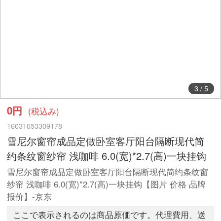
3
/
5
0円
(税込み)
16031053309178
雪尼尔窗帘成品定做卧室客厅阳台隔断现代简
约条纹窗纱帘 浅咖啡 6.0(宽)*2.7(高)一块挂钩
雪尼尔窗帘成品定做卧室客厅阳台隔断现代简约条纹窗
纱帘 浅咖啡 6.0(宽)*2.7(高)一块挂钩【图片 价格 品牌
报价】-京东
ここで表示されるのは商品原価です。代理費用、送