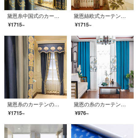
黛恩糸中国式のカーテンをカスタマイズしました。リビングルームにシルクの刺繍カーテンを作ったものです。アメリカ式ヨーロッパ式の古典中国風の新しい中国風のカーテンBタイプの布の幅が一メートルです。専ら撮ります。
黛恩絲欧式カーテン布高級刺繍牡丹豪華孔雀復古浮き彫り工芸高級別荘リビングルームの遮光布一メートル（包装加工、カーテンと部品は別です。）
¥1715~
¥1715~
黛恩糸のカーテンの完成品の純色をつなぎ合わせて新しい中国式の簡単な予約をします。現代のカーテンの翻り窓の寝室の刺繍の遮光布は図のカーテンの頭のように何メートルごとに何枚か撮ります。
黛恩の糸のカーテンのリビングルームの中国式カーテンの遮光完成品を簡単に予約しました。現代の寝室の書斎の床と窓の純色を組み合わせて、新しい中国式風景の山水画布の幅を一メートル（固定幅5メートル、6メートル、7メートル）何メートルで何枚か撮りますか？
¥1715~
¥976~