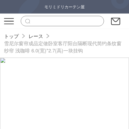
モリミドリカーテン屋
トップ
レース
雪尼尔窗帘成品定做卧室客厅阳台隔断现代简约条纹窗
纱帘 浅咖啡 6.0(宽)*2.7(高)一块挂钩