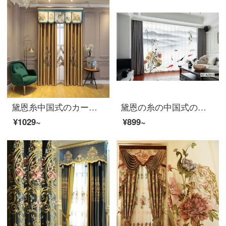
黛恩糸中国式のカーテンは高精密なシミュレーション糸山水をカスタマイズしました。中国風の新中国式の古典刺繍リビングルームの書斎の遮光布のカーテンをカスタマイズしました。カレー色の布は幅が5.2メートルで、6.5メートルです。8.0メートルです。
黛恩の糸の中国式のカーテンハスの花の山水の花鳥の水墨画の風景3 Dデジタルプリントのカーテンの窓の紗の客間の書斎の新しい中国式の古典の風格のハスの花の2は何メートルを要していくつの件を撮影しますか？
¥1029~
¥899~