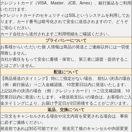
クレジットカード（VISA、Master、JCB、Amex）、銀行振込をご利用
いただけます。
※クレジットカードのセキュリティはSSLというシステムを利用してお
ります。カード番号は暗号化されて安全に送信されますので、どうぞ
ご安心ください。
カード会社から送付されますご利用明細をご確認ください。
プライバシーについて
お客様からいただいた個 人情報は商品の発送とご連絡以外には一切使
用致しません。
当社が責任をもって安全に蓄積・保管し、第三者に譲渡・提供するこ
とはございません。
配送について
【商品発送のタイミング】 特にご指定がない場合、 前払い決済の場合
（例：銀行振込）⇒ご入金確認後、10営業日以内に発送いたします。
上記以外の決済の場合 （例：クレジットカード）⇒ご注文確認後、10
営業日以内に発送いたします。 ※発送前支払いの場合は、お客様のご入
金タイミングにより、お届け予定日が2日前後することがございます。
返品、交換について
ご注文をキャンセルされる場合や注文内容を変更される場合は、事前
に必ずご連絡ください。
発送前であれば対応可能ですが、発送完了後のキャンセルや内容変更