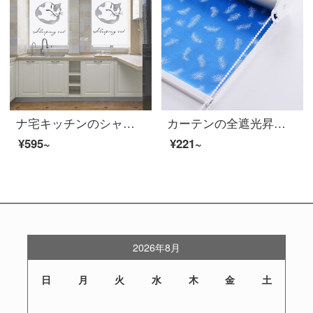
ナ宅キッチンのシャッター穴付き防水防油レストランの遮光キラー家庭用リフトアメリカーカーテンアメリカ式05（全遮光アップグレード）
カーテンの全遮光昇降手はトイレの台所の事務室を引っ張ります。防水電気カーテンの水色の羽を厚くして、全遮光します。
¥595~
¥221~
2026年8月
日
月
火
水
木
金
土