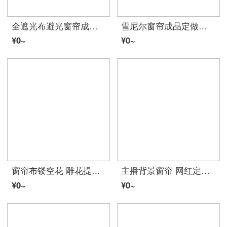
全遮光布避光窗帘成品布料保暖隔热防晒阳台卧室飘窗遮阳布 3.4米宽X2.5米高 (这是一片的尺寸) 加厚全遮光(大布带送四叉钩)
雪尼尔窗帘成品定做卧室客厅阳台隔断现代简约条纹窗纱帘 浅咖啡 6.0(宽)*2.7(高)一块挂钩
¥0~
¥0~
窗帘布镂空花 雕花提花全遮光窗帘布料纱成品大气卧室客厅婚房红色 莲花咖 宽4.0米*高2.7米 套装1片
主播背景窗帘 网红定制公主款星空星星窗帘双层全遮光现代飘窗卧室客厅 定制每米含挂钩（要蝴蝶结联系客服） 灰色丽莎星星
¥0~
¥0~