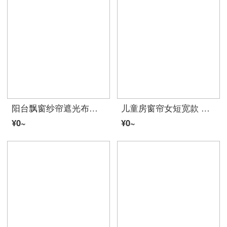
阳台飘窗纱帘遮光布遮阳布料 简约现代白纱阳台纱遮光帘成品沙白色布料（加工请咨询客服加工费） 银灰 宽2高2挂钩
儿童房窗帘女短宽款 遮光布飘窗短帘简约现代儿童卧室租房平面窗帘 航海-绿色 宽4.0米X高2.0米打孔款一片
¥0~
¥0~