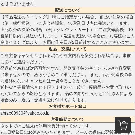
とはございません。
配送について
【商品発送のタイミング】 特にご指定がない場合、 前払い決済の場合
（例：銀行振込）⇒ご入金確認後、10営業日以内に発送いたします。
上記以外の決済の場合 （例：クレジットカード）⇒ご注文確認後、10
営業日以内に発送いたします。 ※発送前支払いの場合は、お客様のご入
金タイミングにより、お届け予定日が2日前後することがございます。
返品、交換について
ご注文をキャンセルされる場合や注文内容を変更される場合は、事前
に必ずご連絡ください。
発送前であれば対応可能ですが、発送完了後のキャンセルや内容変更
出来ませんので、あらかじめご了承ください。 また、代引発送後の事
前連絡のないキャンセルは一切承ることができません。
送料など実費請求させて頂きますので、必ず一度商品をお受け取りい
ただいてからの対応となります。 品の欠陥や不良など当社原因による
場合のみ、返品・交換を受け付けております。
お客様サポート窓口
ahrzb09930@yahoo.co.jp
営業時間について
ネットでのご注文は24時間受け付けております。
※土日祝祭日はお休みをいただきます。 メールの返信は翌営業日となり