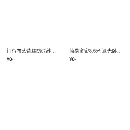
门帘布艺蕾丝防蚊纱门帘卧室隔断帘客厅阳台窗帘夏季装饰家用加密 窗帘布料 窗纱 窗帘布成品 窗帘客厅 白色牛奶丝窗帘款 200厘米 110厘米
简易窗帘3.5米 遮光卧室风拼接网红客厅落地成品简约现代定制 流星麻-灰+黄 宽3*高2.7，打孔，一片
¥0~
¥0~