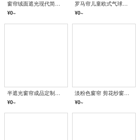
窗帘绒面遮光现代简约客厅卧室飘窗素色德国立绒窗帘成品定制 海兰 布6.0*2.7(高)一块挂钩
罗马帘儿童欧式气球帘田园风小清新刺绣成品提拉帘客厅半帘升降帘窗帘 窗帘成品 窗帘 客厅 飘窗窗帘 高度1.45米魔术贴 欧式白色纱0.8米宽
¥0~
¥0~
半遮光窗帘成品定制客厅卧室阳台短帘半帘简约现代窗帘布 出租房屋宿舍伸缩杆短窗门帘 城堡 1米宽x2.3米高 挂钩款1片
淡粉色窗帘 剪花纱窗帘窗纱 卧室客厅阳台飘窗黄粉色白色纱帘成品纱布 烂花纱白底纱紫色大荷花 1片宽5*高2.7米打孔加工银圈
¥0~
¥0~