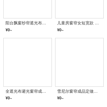
阳台飘窗纱帘遮光布遮阳布料 简约现代白纱阳台纱遮光帘成品沙白色布料（加工请咨询客服加工费） 银灰 宽2高2挂钩
儿童房窗帘女短宽款 遮光布飘窗短帘简约现代儿童卧室租房平面窗帘 航海-绿色 宽4.0米X高2.0米打孔款一片
¥0~
¥0~
全遮光布避光窗帘成品布料保暖隔热防晒阳台卧室飘窗遮阳布 3.4米宽X2.5米高 (这是一片的尺寸) 加厚全遮光(大布带送四叉钩)
雪尼尔窗帘成品定做卧室客厅阳台隔断现代简约条纹窗纱帘 浅咖啡 6.0(宽)*2.7(高)一块挂钩
¥0~
¥0~