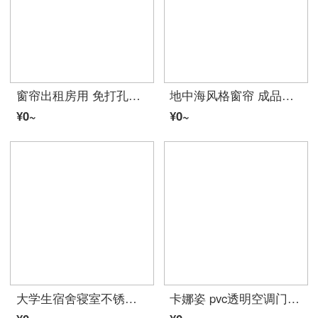
窗帘出租房用 免打孔魔术出租房遮光窗帘成品现代简易平面落地粘贴式窗帘布定制 平铺宽1.3x1.5 一片 绿色烫银七叶草魔
地中海风格窗帘 成品简约现代拼色风公主风粉色全遮光棉麻窗帘家用 帘头-平幔（一）每米宽价格 挂钩-宽1.5高2.7一片 高度可改
¥0~
¥0~
大学生宿舍寝室不锈钢支架 床帘遮光布蚊帐上铺下铺床架带加架子 送风扇杆 宽90*长190*高110压脚款
卡娜姿 pvc透明空调门帘厨房冬夏塑料防油烟隔断磁性防蚊门帘 免打孔 90*210CM 方块门帘 90*210CM