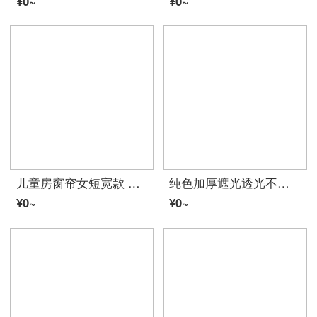
¥0~
¥0~
儿童房窗帘女短宽款 可爱卡通遮光小窗帘成品卧室飘窗免打孔短款隔热遮阳帘布料 彩虹小马：蓝色短帘 1片：2.5米*高2.0米，打孔式
纯色加厚遮光透光不透人阳台卧室客厅鸟巢窗帘纱帘成品定做 黑灰 纱5.0*2.7(高)一块打孔
¥0~
¥0~