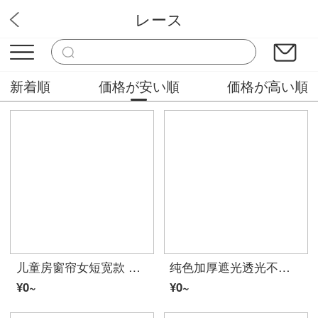
レース
モリミドリカーテン屋
新着順
価格が安い順
価格が高い順
儿童房窗帘女短宽款 可爱卡通遮光小窗帘成品卧室飘窗免打孔短款隔热遮阳帘布料 彩虹小马：蓝色短帘 1片：2.5米*高2.0米，打孔式
纯色加厚遮光透光不透人阳台卧室客厅鸟巢窗帘纱帘成品定做 黑灰 纱5.0*2.7(高)一块打孔
¥0~
¥0~