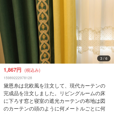
4
/
6
1,867円
(税込み)
15989222978128
黛恩糸は北欧風を注文して、現代カーテンの
完成品を注文しました。リビングルームの床
に下ろす窓と寝室の遮光カーテンの布地は図
のカーテンの頭のように何メートルごとに何