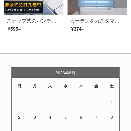
スナップ式のパンチングフリープリントのカーテン全遮光キッチントイレの防水油昇降。家庭のカーテンは張り式の秋語全遮光です。
カーテンをカスタマイズして昇降します。フル遮光紗カーテンオフィスの寝室のベランダ、トイレの台所の窓。防水防油式のフリーホールにブラインドを設置します。
¥595~
¥374~
2026年8月
日
月
火
水
木
金
土
1
2
3
4
5
6
7
8