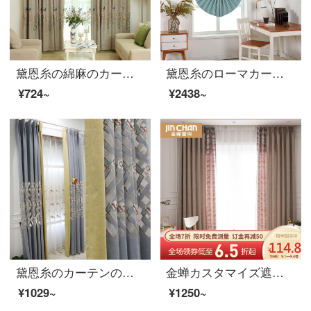
黛恩糸の綿麻のカーテンの完成品のクジャクの刺繍の新しい中国式の客間のカーテンの寝室の遮光布のオーダーメイド布の一メートルごとに（加工が無料です）は何メートルを要して何件撮りますか？
黛恩糸のローマカーテンの完成品は扇形の昇降カーテンをカスタマイズしました。リビングルームの現代中国式の簡単なカーテンを引く現代風の各平方（1.5平方から計算します。1.5平ければ1.5平価で計算します。）
¥724~
¥2438~
黛恩糸のカーテンの完成品は簡単です。現代アメリカ式の新しい中国式のカーテンが透かしてあります。刺繍のリビングルームの書斎の窓の遮光布の幅が一メートルあります。（加工は無料です。）何メートルで何枚か撮りますか？
金蝉カスタマイズ遮光カーテン寝室北欧風の色織はカシミヤの落下窓の翻る窓岩墨岩墨-布のカーテンの1メートルの材料価格(無料フック加工)をつないで何メートルの撮影を必要としますか？
¥1029~
¥1250~