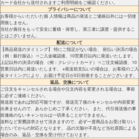
カード会社から送付されますご利用明細をご確認ください。
プライバシーについて
お客様からいただいた個 人情報は商品の発送とご連絡以外には一切使
用致しません。
当社が責任をもって安全に蓄積・保管し、第三者に譲渡・提供するこ
とはございません。
配送について
【商品発送のタイミング】 特にご指定がない場合、 前払い決済の場合
（例：銀行振込）⇒ご入金確認後、10営業日以内に発送いたします。
上記以外の決済の場合 （例：クレジットカード）⇒ご注文確認後、10
営業日以内に発送いたします。 ※発送前支払いの場合は、お客様のご入
金タイミングにより、お届け予定日が2日前後することがございます。
返品、交換について
ご注文をキャンセルされる場合や注文内容を変更される場合は、事前
に必ずご連絡ください。
発送前であれば対応可能ですが、発送完了後のキャンセルや内容変更
出来ませんので、あらかじめご了承ください。 また、代引発送後の事
前連絡のないキャンセルは一切承ることができません。
送料など実費請求させて頂きますので、必ず一度商品をお受け取りい
ただいてからの対応となります。 品の欠陥や不良など当社原因による
場合のみ、返品・交換を受け付けております。