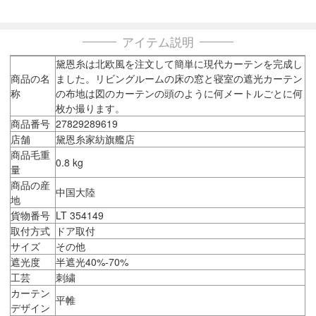
アイテム説明
黛恩糸は北欧風を注文して簡単に現代カーテンを完成し
商品の名
ました。リビングルームの床の窓と寝室の遮光カーテン
称
の布地は図のカーテンの頭のように何メートルごとに何
枚か撮ります。
商品番号
27829289619
店舗
黛恩糸家紡旗艦店
商品毛重
0.8 kg
量
商品の産
中国大陸
地
貨物番号
LT 354149
取付方式
ドア取付
サイズ
その他
遮光度
半遮光40%-70%
工芸
刺繍
カーテン
平帷
デザイン