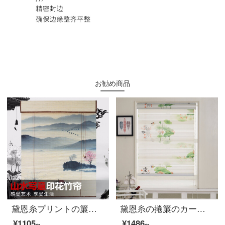
お勧め商品
黛恩糸プリントの簾の捲簾のカラーは竹のカーテンのデザインを遮ります。1-8、平方ごとに何枚か撮ります。
黛恩糸の捲簾のカーテンの新しい中国式七襞の柔らかい紗のカーテンの昇降百葉のカーテンを引く客間の寝室の台所の洗面所の遮光断熱材をカスタマイズして蓮の花を注文して何平方メートル撮りますか？
¥1105~
¥1486~