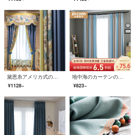
黛恩糸アメリカ式のカーテンは田園略約現代完成品のカーテンの寝室の書斎の床に下ろす遮光布の一メートルごとに（加工が無料で、カーテンの頭と部品などは別に計算します）何メートルを要して何枚か撮りますか？
地中海のカーテンの完成品は簡単です。現代色の織物は客間の寝室の遮光カーテンをつないでカスタマイズできます。
¥1128~
¥823~