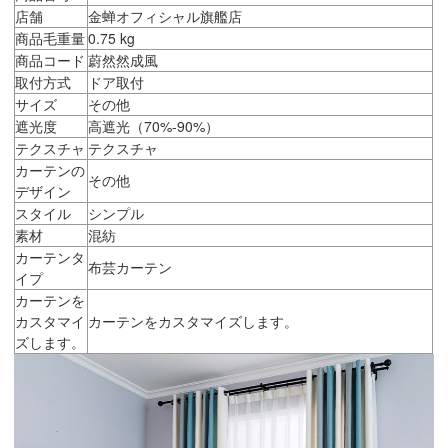
店舗
金蝉オフィシャル旗艦店
商品毛重量
0.75 kg
商品コード
蔚然然成風
取付方式
ドア取付
サイズ
その他
遮光度
高遮光（70%-90%）
テクスチャ
テクスチャ
カーテンの
その他
デザイン
スタイル
シンプル
素材
混紡
カーテンタ
布芸カーテン
イプ
カーテンを
カスタマイ
カーテンをカスタマイズします。
ズします。