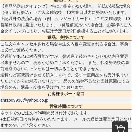
【商品発送のタイミング】 特にご指定がない場合、 前払い決済の場合
（例：銀行振込）⇒ご入金確認後、10営業日以内に発送いたします。
上記以外の決済の場合 （例：クレジットカード）⇒ご注文確認後、10
営業日以内に発送いたします。 ※発送前支払いの場合は、お客様のご入
金タイミングにより、お届け予定日が2日前後することがございます。
返品、交換について
ご注文をキャンセルされる場合や注文内容を変更される場合は、事前
に必ずご連絡ください。
発送前であれば対応可能ですが、発送完了後のキャンセルや内容変更
出来ませんので、あらかじめご了承ください。 また、代引発送後の事
前連絡のないキャンセルは一切承ることができません。
送料など実費請求させて頂きますので、必ず一度商品をお受け取りい
ただいてからの対応となります。 品の欠陥や不良など当社原因による
場合のみ、返品・交換を受け付けております。
お客様サポート窓口
ahrzb09930@yahoo.co.jp
営業時間について
ネットでのご注文は24時間受け付けております。
※土日祝祭日はお休みをいただきます。 メールの返信は翌営業日となり
ますので、ご了承ください。