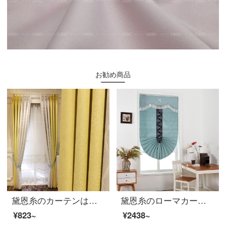
お勧め商品
黛恩糸のカーテンは簡単に現代北欧アメリカ式の清新で純色のカーテンをつなぎ合わせます。刺繍糸のカーテンは寝室のリビングルームにあります。
黛恩糸のローマカーテンの完成品は扇形の昇降カーテンをカスタマイズしました。リビングルームの現代中国式の簡単なカーテンを引く現代風の各平方（1.5平方から計算します。1.5平ければ1.5平価で計算します。）
¥823~
¥2438~