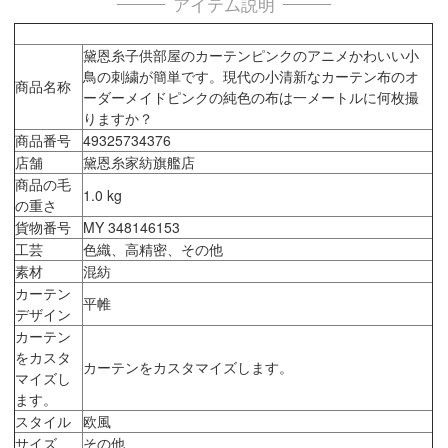
アイテム説明
黛恩糸子供部屋のカーテンピンクのアニメかわいい小
鳥の刺繍が簡単です。現代の小清新なカーテン布のオ
商品名称
ーダーメイドピンクの純色の布は一メートルに何枚撮
りますか？
商品番号
49325734376
店舗
黛恩糸家紡旗艦店
商品の毛
1.0 kg
の重さ
貨物番号
MY 348146153
工芸
色織、高精密、その他
素材
混紡
カーテン
平帷
デザイン
カーテン
をカスタ
カーテンをカスタマイズします。
マイズし
ます。
スタイル
欧風
サイズ
その他