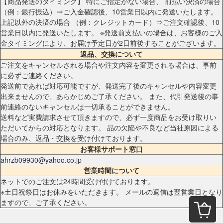
【商品発送のタイミング】 特にご指定がない場合、 前払い決済の場合
（例：銀行振込）⇒ご入金確認後、10営業日以内に発送いたします。
上記以外の決済の場合 （例：クレジットカード）⇒ご注文確認後、10
営業日以内に発送いたします。 ※発送前支払いの場合は、お客様のご入
金タイミングにより、お届け予定日が2日前後することがございます。
返品、交換について
ご注文をキャンセルされる場合や注文内容を変更される場合は、事前
に必ずご連絡ください。
発送前であれば対応可能ですが、発送完了後のキャンセルや内容変更
出来ませんので、あらかじめご了承ください。 また、代引発送後の事
前連絡のないキャンセルは一切承ることができません。
送料など実費請求させて頂きますので、必ず一度商品をお受け取りい
ただいてからの対応となります。 品の欠陥や不良など当社原因による
場合のみ、返品・交換を受け付けております。
お客様サポート窓口
ahrzb09930@yahoo.co.jp
営業時間について
ネットでのご注文は24時間受け付けております。
※土日祝祭日はお休みをいただきます。 メールの返信は翌営業日となり
ますので、ご了承ください。