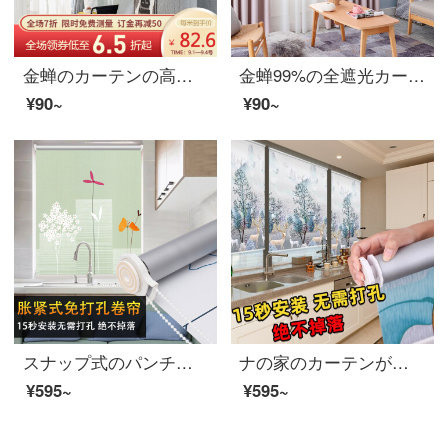
金蝉のカーテンの高遮光北欧簡単なシェニールの端をカスタマイズして寝室の客間のカーテンの布地のベッセルの純色の金0.1メートルを補って撮影します。
金蝉99%の全遮光カーテン北欧insは簡単にカスタマイズできます。リビングルームのカーテンの布雲朗-薄いピンクの0.1メートルの写真を撮ります。
¥90~
¥90~
スナップ式のパンチングフリープリントのカーテン全遮光キッチントイレの防水油昇降。家庭のカーテンは張り式の秋語全遮光です。
ナの家のカーテンが張っています。穴が開けられないように、トイレのバスルームを設置します。防水キッチンの防油室の寝室の遮光ベランダの日よけのテラスが引き上げられます。カーテンが張っています。鹿の縁が全部遮光しています。
¥595~
¥595~