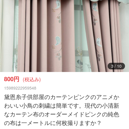
4
/
10
800円
(税込み)
15989222959548
黛恩糸子供部屋のカーテンピンクのアニメか
わいい小鳥の刺繍は簡単です。現代の小清新
なカーテン布のオーダーメイドピンクの純色
の布は一メートルに何枚撮りますか？