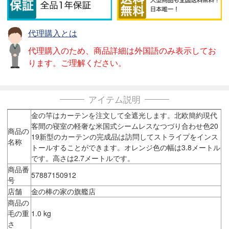
代理購入とは
代理購入のため、商品詳細は外国語のみ表示してお
ります。ご理解ください。
アイテム説明
金の竿はカーテンを注文して全遮光します。北欧簡約現代
客間の寝室の軽奢な米国式シームレスなつづり合わせ色20
商品の
19新型のカーテンの完成品は訪問してストライプをインス
名称
トールすることができます。オレンジ色の幅は3.8メートル
です。高さは2.7メートルです。
商品番
57887150912
号
店舗
金の棒の家の旗艦店
商品の
毛の重
1.0 kg
さ