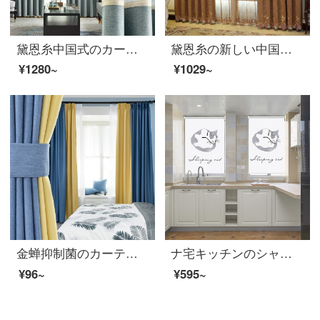
黛恩糸中国式のカーテンを注文して綿麻混紡の刺繍を作ってカーテンの遮光布をつなぎ合わせます。現代簡単な完成品のオーダーメイド布は幅一メートルです。何メートルで何枚か撮りますか？
黛恩糸の新しい中国式の刺繍のカーテンの完成品のリビングルームの豪華な半分の遮光カーテンのヨーロッパ式の寝室の翻り窓の新しい古典のカーテンのガーゼの一メートルごとに（無料のカーテンの頭と部品などを加工して別に計算します）は何メートルを要して何枚撮りますか？
¥1280~
¥1029~
金蝉抑制菌のカーテンは北欧を遮光しています。9色のオプションで寝室のカーテンをカスタマイズしました。生地は三色瑾で、色合わせのタイプは0.1メートルです。材料を使って写真を撮ります。
ナ宅キッチンのシャッター穴付き防水防油レストランの遮光キラー家庭用リフトアメリカーカーテンアメリカ式05（全遮光アップグレード）
¥96~
¥595~