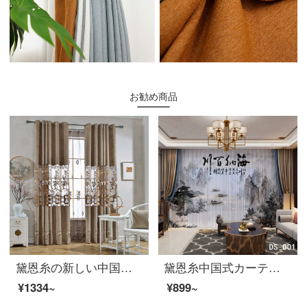
お勧め商品
黛恩糸の新しい中国式のカーテン布の復古中国風のリビングルームの書斎のシニールの透かしたカーテンの完成品のオーダーメイド布は一メートルに何枚か撮ります。
黛恩糸中国式カーテン客間中国風水墨画山水花鳥風景3 Dデジタルプリント現代中国式カーテン紗簾寝室の書斎の仕切りカーテンの完成品のカスタマイズ山水1は何メートルを要して何枚を撮影しますか？
¥1334~
¥899~