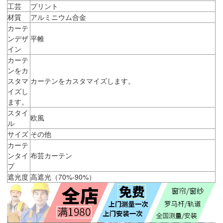
工芸
プリント
材質
アルミニウム合金
カーテ
ンデザ
平帷
イン
カーテ
ンをカ
スタマ
カーテンをカスタマイズします。
イズし
ます。
スタイ
欧風
ル
サイズ
その他
カーテ
ンタイ
布芸カーテン
プ
遮光度
高遮光（70%-90%）