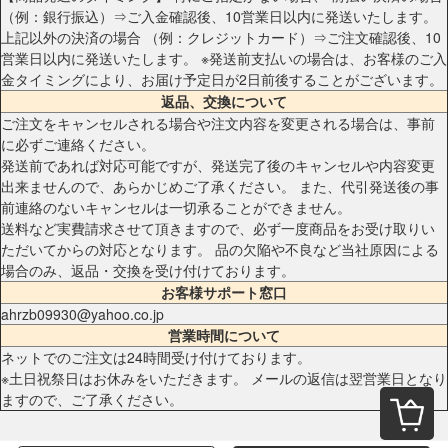
（例：銀行振込）⇒ご入金確認後、10営業日以内に発送いたします。
上記以外の決済の場合 （例：クレジットカード）⇒ご注文確認後、10
営業日以内に発送いたします。 ※発送前支払いの場合は、お客様のご入
金タイミングにより、お届け予定日が2日前後することがございます。
返品、交換について
ご注文をキャンセルされる場合や注文内容を変更される場合は、事前
に必ずご連絡ください。
発送前であれば対応可能ですが、発送完了後のキャンセルや内容変更
出来ませんので、あらかじめご了承ください。 また、代引発送後の事
前連絡のないキャンセルは一切承ることができません。
送料など実費請求させて頂きますので、必ず一度商品をお受け取りい
ただいてからの対応となります。 品の欠陥や不良など当社原因による
場合のみ、返品・交換を受け付けております。
お客様サポート窓口
ahrzb09930@yahoo.co.jp
営業時間について
ネットでのご注文は24時間受け付けております。
※土日祝祭日はお休みをいただきます。 メールの返信は翌営業日となり
ますので、ご了承ください。