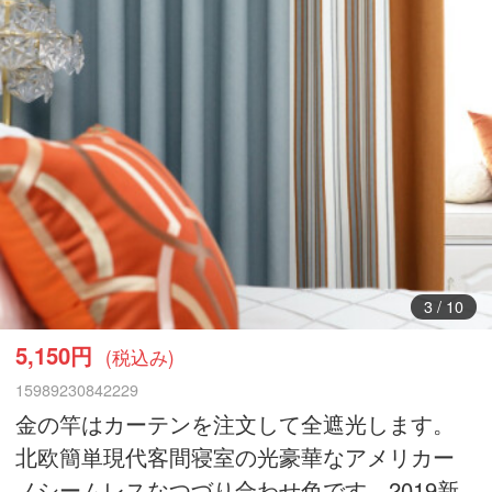
4
/
10
5,150円
(税込み)
15989230842229
金の竿はカーテンを注文して全遮光します。
北欧簡単現代客間寝室の光豪華なアメリカー
ノシームレスなつづり合わせ色です。2019新