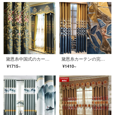
黛恩糸中国式のカーテンをカスタマイズしました。リビングルームにシルクの刺繍カーテンを作ったものです。アメリカ式ヨーロッパ式の古典中国風の新しい中国風のカーテンBタイプの布の幅が一メートルです。専ら撮ります。
黛恩糸カーテンの完成品は簡単で現代中国式の客間の北欧テンの透かし刺繍のカーテン布の書斎のベランダのベールのカーテンの金色の布の幅の1メートルです。（加工は無料です。）
¥1715~
¥1410~