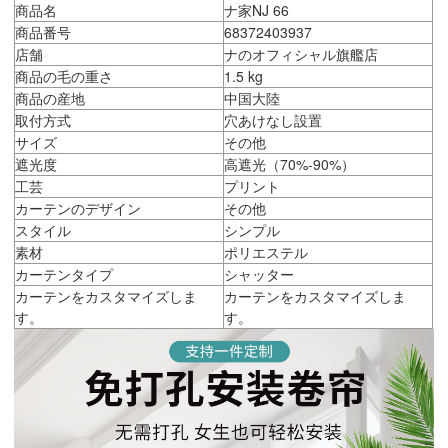
商品名
ナ家NJ 66
商品番号
68372403937
店舗
ナのオフィシャル旗艦店
商品の毛の重さ
1.5 kg
商品の産地
中国大陸
取付方式
穴あけなし設置
サイズ
その他
遮光度
高遮光（70%-90%）
工芸
プリント
カーテンのデザイン
その他
スタイル
シンプル
素材
ポリエステル
カーテンタイプ
シャッター
カーテンをカスタマイズしま
カーテンをカスタマイズしま
す。
す。