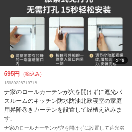
4
/
9
595円
(税込み)
15989228719718
ナ家のロールカーテンが穴を開けずに遮光バ
スルームのキッチン防水防油北欧寝室の家庭
用昇降巻きカーテンを設置して緑植え込みま
す。
ナ家のロールカーテンが穴を開けずに設置して遮光浴