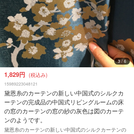
4
/
6
1,829円
(税込み)
15989223048121
黛恩糸のカーテンの新しい中国式のシルクカ
ーテンの完成品の中国式リビングルームの床
の窓のカーテンの窓の紗の灰色は図のカーテ
ンのようです。
黛恩糸のカーテンの新しい中国式のシルクカーテンの