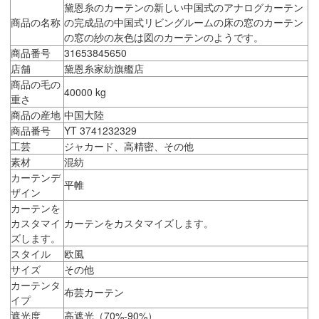
黛恩糸のカーテンの新しい中国式のアナログカーテン
商品の名称
の完成品の中国式リビングルームの床の窓のカーテン
の窓の紗の灰色は図のカーテンのようです。
商品番号
31653845650
店舗
黛恩糸家紡旗艦店
商品の毛の
40000 kg
重さ
商品の産地
中国大陸
商品番号
YT 3741232329
工芸
ジャカード、高精密、その他
素材
混紡
カーテンデ
平帷
ザイン
カーテンを
カスタマイ
カーテンをカスタマイズします。
ズします。
スタイル
欧風
サイズ
その他
カーテンタ
布芸カーテン
イプ
遮光度
高遮光（70%-90%）