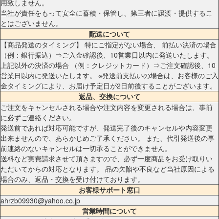
用致しません。
当社が責任をもって安全に蓄積・保管し、第三者に譲渡・提供するこ
とはございません。
配送について
【商品発送のタイミング】 特にご指定がない場合、 前払い決済の場合
（例：銀行振込）⇒ご入金確認後、10営業日以内に発送いたします。
上記以外の決済の場合 （例：クレジットカード）⇒ご注文確認後、10
営業日以内に発送いたします。 ※発送前支払いの場合は、お客様のご入
金タイミングにより、お届け予定日が2日前後することがございます。
返品、交換について
ご注文をキャンセルされる場合や注文内容を変更される場合は、事前
に必ずご連絡ください。
発送前であれば対応可能ですが、発送完了後のキャンセルや内容変更
出来ませんので、あらかじめご了承ください。 また、代引発送後の事
前連絡のないキャンセルは一切承ることができません。
送料など実費請求させて頂きますので、必ず一度商品をお受け取りい
ただいてからの対応となります。 品の欠陥や不良など当社原因による
場合のみ、返品・交換を受け付けております。
お客様サポート窓口
ahrzb09930@yahoo.co.jp
営業時間について