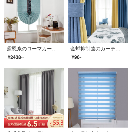
黛恩糸のローマカーテンの完成品は扇形の昇降カーテンをカスタマイズしました。リビングルームの現代中国式の簡単なカーテンを引く現代風の各平方（1.5平方から計算します。1.5平ければ1.5平価で計算します。）
金蝉抑制菌のカーテンは北欧を遮光しています。9色のオプションで寝室のカーテンをカスタマイズしました。生地は三色瑾で、色合わせのタイプは0.1メートルです。材料を使って写真を撮ります。
¥2438~
¥96~