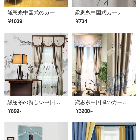
黛恩糸中国式のカーテンは高精密なシミュレーション糸山水をカスタマイズしました。中国風の新中国式の古典刺繍リビングルームの書斎の遮光布のカーテンをカスタマイズしました。カレー色の布は幅が5.2メートルで、6.5メートルです。8.0メートルです。
黛恩糸中国式カーテン客間北欧简约模仿カシミヤ寝室の窓の遮光布のカーテンの完成品をカスタマイズした蓮池の月の色-緑の紗の幅一メートル(加工無料)
¥1029~
¥724~
黛恩糸の新しい中国式の古典的なカーテンの翻り窓の紗のカーテンの遮光カーテンの布の刺繍中国風のカーテンの寝室の書斎の布の1メートルごとに（カーテンの頭の側を加工して部品をつづり合わせますと別に計算します）は何メートルを要して何メートル撮りますか？
黛恩糸中国風のカーテン古典中国風のリビングルームのシミュレーション糸の高精密な絹織物の鶴祥雲の純色の刺繍の遮光布は、図のカーテンのように一メートルに何枚か撮ります。
¥899~
¥3200~