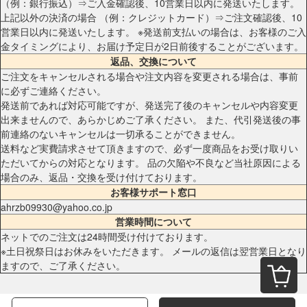
（例：銀行振込）⇒ご入金確認後、10営業日以内に発送いたします。
上記以外の決済の場合 （例：クレジットカード）⇒ご注文確認後、10
営業日以内に発送いたします。 ※発送前支払いの場合は、お客様のご入
金タイミングにより、お届け予定日が2日前後することがございます。
返品、交換について
ご注文をキャンセルされる場合や注文内容を変更される場合は、事前
に必ずご連絡ください。
発送前であれば対応可能ですが、発送完了後のキャンセルや内容変更
出来ませんので、あらかじめご了承ください。 また、代引発送後の事
前連絡のないキャンセルは一切承ることができません。
送料など実費請求させて頂きますので、必ず一度商品をお受け取りい
ただいてからの対応となります。 品の欠陥や不良など当社原因による
場合のみ、返品・交換を受け付けております。
お客様サポート窓口
ahrzb09930@yahoo.co.jp
営業時間について
ネットでのご注文は24時間受け付けております。
※土日祝祭日はお休みをいただきます。 メールの返信は翌営業日となり
ますので、ご了承ください。