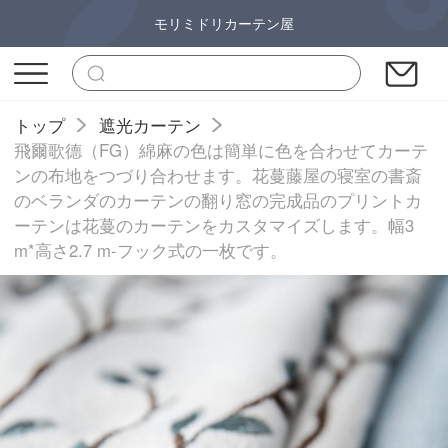
モリミドリカーテン屋
トップ
遮光カーテン
飛爾歌德（FG）綿麻の色は簡単に色を合わせてカーテ
ンの布地をつづり合わせます。花蔓藤屋の寝室の書斎
のベランダのカーテンの翻り窓の完成品のプリントカ
ーテンは花蔓のカーテンをカスタマイズします。幅3
m*高さ2.7 m-フック式の一枚です。