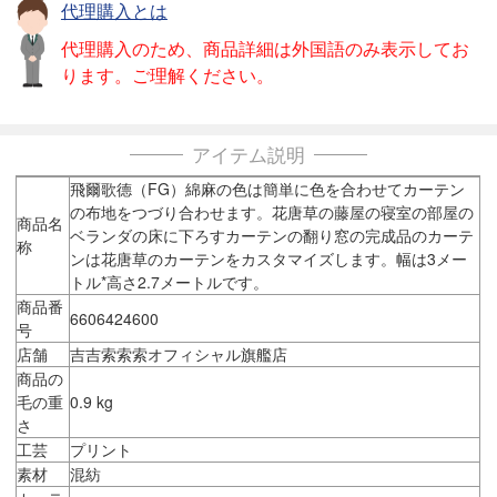
代理購入とは
代理購入のため、商品詳細は外国語のみ表示してお
ります。ご理解ください。
アイテム説明
飛爾歌德（FG）綿麻の色は簡単に色を合わせてカーテン
の布地をつづり合わせます。花唐草の藤屋の寝室の部屋の
商品名
ベランダの床に下ろすカーテンの翻り窓の完成品のカーテ
称
ンは花唐草のカーテンをカスタマイズします。幅は3メー
トル*高さ2.7メートルです。
商品番
6606424600
号
店舗
吉吉索索索オフィシャル旗艦店
商品の
毛の重
0.9 kg
さ
工芸
プリント
素材
混紡