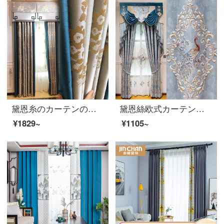
黛恩糸のカーテンの新しい中国式のシルクカーテンの完成品の中国式リビングルームの床の窓のカーテンの窓の紗の灰色は図のカーテンのようです。
黛恩絲欧式カーテン高級豪華客間のシェニールのレリーフ模様の寝室のカーテンの遮光布の窓の別荘は青い紗の幅の1メートルをカスタマイズします（花の位0.385、加工は無料です）
¥1829~
¥1105~