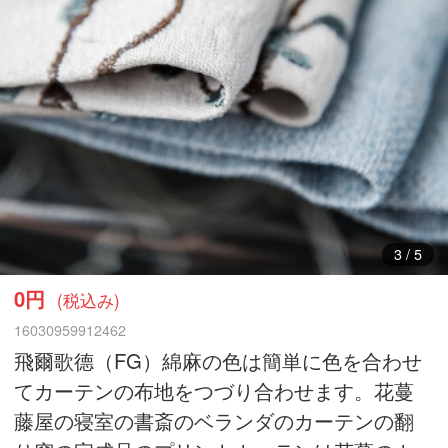
3
/
5
0円
(税込み)
16030959912462
飛爾歌德（FG）綿麻の色は簡単に色を合わせ
てカーテンの布地をつづり合わせます。花蔓
藤屋の寝室の書斎のベランダのカーテンの翻