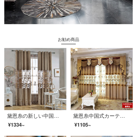
お勧め商品
黛恩糸の新しい中国式のカーテン布の復古中国風のリビングルームの書斎のシニールの透かしたカーテンの完成品のオーダーメイド布は一メートルに何枚か撮ります。
黛恩糸中国式カーテン製品のリビングルームの窓の遮光カーテンの布一メートル（無料のカーテンと部品を加工して別に計算します）は何メートルで何枚か撮りますか？
¥1334~
¥1105~