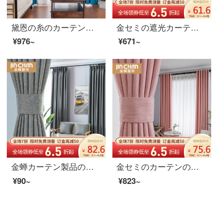
黛恩の糸のカーテンのリビングルームの中国式カーテンの遮光完成品を簡単に予約しました。現代の寝室の書斎の床と窓の純色を組み合わせて、新しい中国式風景の山水画布の幅を一メートル（固定幅5メートル、6メートル、7メートル）何メートルで何枚か撮りますか？
金セミの遮光カーテンのプリントをつなぎ合わせて北欧を注文して、寝室の客間のカーテンの窓の紗の布地の菱形の鹿-黄（主な布地の高精密-14が6993-黄色を配合します）の1メートルの材料の価格（フック無料加工）を配合して何メートルの撮影を必要としますか？
¥976~
¥671~
金蝉カーテン製品の防熱日よけは麻の遮光布のようにカスタマイズして着地した純色のリビングルームのカーテンを12月にマットな墨色0.1メートルで撮ろうとします。
金セミのカーテンの遮光は簡単です。現代北欧の星空のカーテンをカスタマイズして、寝室のリビングルームのカーテンを作っています。天縁天縁-ピンク(8027-19)1メートルの材料価格(フック/穴あけ無料加工)は何メートルの撮影が必要ですか？
¥90~
¥823~