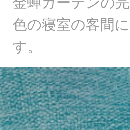
金蝉カーテンの完
色の寝室の客間
す。