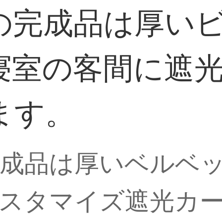
の完成品は厚い
寝室の客間に遮
ます。
成品は厚いベルベ
スタマイズ遮光カー