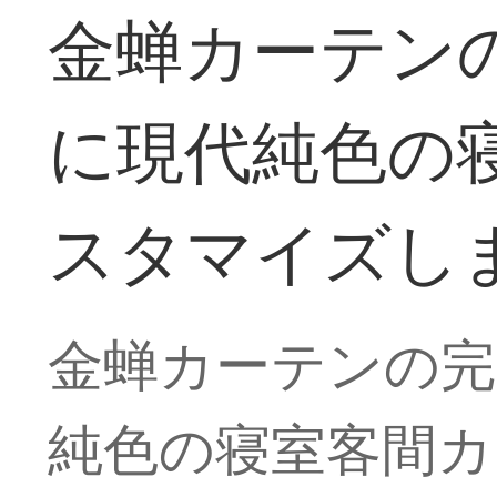
金蝉カーテン
に現代純色の
スタマイズし
金蝉カーテンの完
純色の寝室客間カ