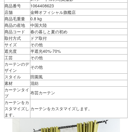
商品番号
1064408623
店舗
金蝉オフィシャル旗艦店
商品毛重量
0.8 kg
商品の産地
中国大陸
商品コード
春の暮しと夏の初め
取付方式
ドア取付
サイズ
その他
遮光度
半遮光40%-70%
工芸
その他
カーテンのデ
その他
ザイン
スタイル
田園風
素材
混紡
カーテンタイ
布芸カーテン
プ
カーテンをカ
スタマイズし
カーテンをカスタマイズします。
ます。