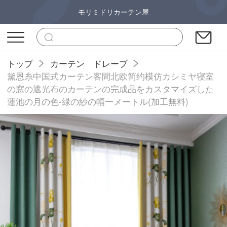
モリミドリカーテン屋
トップ
カーテン ドレープ
黛恩糸中国式カーテン客間北欧简约模仿カシミヤ寝室
の窓の遮光布のカーテンの完成品をカスタマイズした
蓮池の月の色-緑の紗の幅一メートル(加工無料)