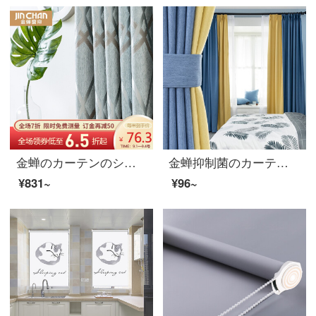
金蝉のカーテンのシェニールは厚い遮光ジャカードのカーテンをプラスして、リビングルームの完成品のカーテンのあぜ道のあぜ道を配置します。
金蝉抑制菌のカーテンは北欧を遮光しています。9色のオプションで寝室のカーテンをカスタマイズしました。生地は三色瑾で、色合わせのタイプは0.1メートルです。材料を使って写真を撮ります。
¥831~
¥96~