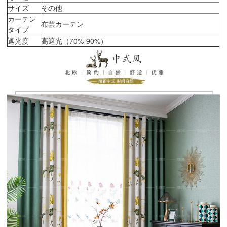
サイズ
その他
カーテン
布芸カーテン
タイプ
遮光度
高遮光（70%-90%）