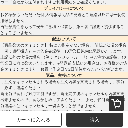
カード会社から送付されますご利用明細をご確認ください。
プライバシーについて
お客様からいただいた個 人情報は商品の発送とご連絡以外には一切使
用致しません。
当社が責任をもって安全に蓄積・保管し、第三者に譲渡・提供するこ
とはございません。
配送について
【商品発送のタイミング】 特にご指定がない場合、 前払い決済の場合
（例：銀行振込）⇒ご入金確認後、10営業日以内に発送いたします。
上記以外の決済の場合 （例：クレジットカード）⇒ご注文確認後、10
営業日以内に発送いたします。 ※発送前支払いの場合は、お客様のご入
金タイミングにより、お届け予定日が2日前後することがございます。
返品、交換について
ご注文をキャンセルされる場合や注文内容を変更される場合は、事前
に必ずご連絡ください。
発送前であれば対応可能ですが、発送完了後のキャンセルや内容変更
出来ませんので、あらかじめご了承ください。 また、代引発送後の事
前連絡のないキャンセルは一切承ることができません。
送料など実費請求させて頂きますので、必ず一度商品をお受け取りい
ただいてからの対応となります。 品の欠陥や不良など当社原因による
カートに入れる
購入
場合のみ、返品・交換を受け付けております。