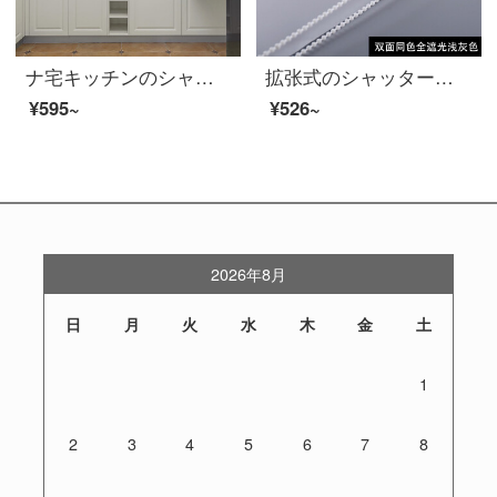
ナ宅キッチンのシャッター穴付き防水防油レストランの遮光キラー家庭用リフトアメリカーカーテンアメリカ式05（全遮光アップグレード）
拡张式のシャッター遮光日よけ昇降オフィスのベランダのトイレの台所の防水の手拉式の穴をあけることができないカーテンの膨张式の両面の全遮光の浅い灰色
¥595~
¥526~
2026年8月
日
月
火
水
木
金
土
1
2
3
4
5
6
7
8