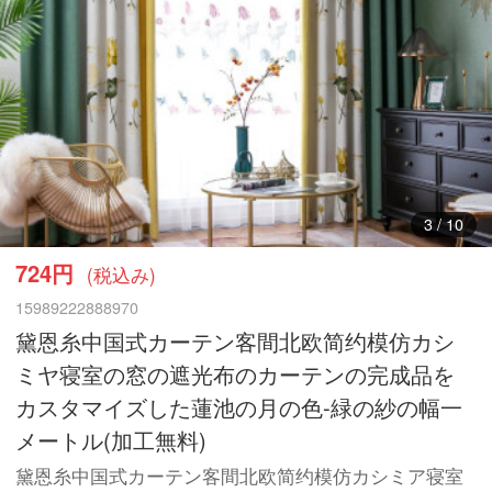
4
/
10
724円
(税込み)
15989222888970
黛恩糸中国式カーテン客間北欧简约模仿カシ
ミヤ寝室の窓の遮光布のカーテンの完成品を
カスタマイズした蓮池の月の色-緑の紗の幅一
メートル(加工無料)
黛恩糸中国式カーテン客間北欧简约模仿カシミア寝室