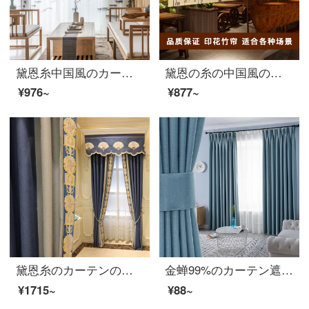
黛恩糸中国風のカーテン遮光リビングルームの書斎江南水郷シフォンデジタルプリントの古典中国風カーテンの完成品カスタマイズタバコ雨江南布幅一メートル（加工無料）
黛恩の糸の中国風の印刷竹のカーテンは遮られて日を遮ります。
¥976~
¥877~
黛恩糸のカーテンの完成品の純色をつなぎ合わせて新しい中国式の簡単な予約をします。現代のカーテンの翻り窓の寝室の刺繍の遮光布は図のカーテンの頭のように何メートルごとに何枚か撮ります。
金蝉99%のカーテン遮光北欧簡単断熱材サンシャインのように、寝室のカーテンの既製品のサンバイザーw字の紋様系-五色はオプションで0.1メートルの材料で撮り直します。
¥1715~
¥88~