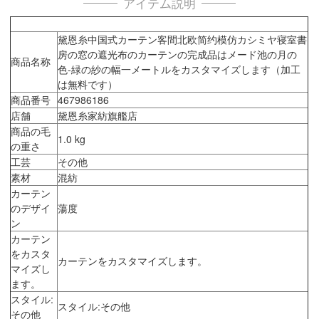
アイテム説明
黛恩糸中国式カーテン客間北欧简约模仿カシミヤ寝室書
房の窓の遮光布のカーテンの完成品はメード池の月の
商品名称
色-緑の紗の幅一メートルをカスタマイズします（加工
は無料です）
商品番号
467986186
店舗
黛恩糸家紡旗艦店
商品の毛
1.0 kg
の重さ
工芸
その他
素材
混紡
カーテン
のデザイ
蕩度
ン
カーテン
をカスタ
カーテンをカスタマイズします。
マイズし
ます。
スタイル:
スタイル:その他
その他