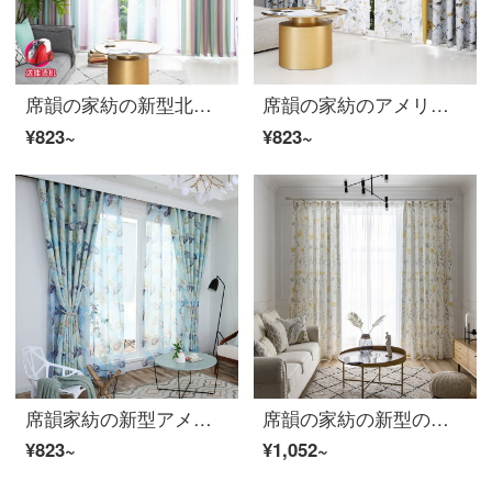
席韻の家紡の新型北欧は簡単に断熱して日よけする客間の寝室の白い掛けるカーテンの窓の紗は北欧の高級なグラデーション-紫の布のオーダーメイドの幅の1メートル*高さの2.7メートルの単価(韓のしわの針)を変えて高くなることができます。
席韻の家紡のアメリカの田園の田舎の小鳥のプリントの遮光布のカーテンの窓の紗は林の中で鳥を注文して広くて1メートル*高さの2.7メートルの単価(4本の爪のフック)を注文して高くなることができます。
¥823~
¥823~
席韻家紡の新型アメリカ式植物プリントのカーテン北欧ins綿麻プリントの半遮光カーテンの布地は完成品を注文することができます。北欧のシンプルなスタイルのカーテンの落葉がちらつきます。青オーダーメイドの幅は1メートル*高さ2.7メートルの単価（ナノリング）が高くなります。
席韻の家紡の新型のカーテンは清新で田園の厚い綿麻のカーテンの客間の寝室のカーテンを注文して作らせて、幅1メートル*高さ2.7メートルの単価(ナノリング)を高くすることができます。
¥823~
¥1,052~