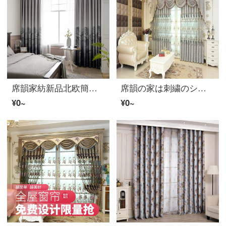
席韻家紡新品北欧簡単植物葉プリント遮光カーテンリビングルームの書斎レストランのカーテンカスタマイズ植物葉カスタム幅1 m*高さ2.7 m単価(ナノリング)を高くすることができます。
席韻の家は刺繍のシニールのカーテンを紡いで近代的な客間の寝室のカーテンの窓の紗を注文して、同じ種類の窓のカーテンを注文して作らせて、幅1メートル*高さ2.7メートルの単価(韓しわの針)を高くすることができます。
¥0~
¥0~