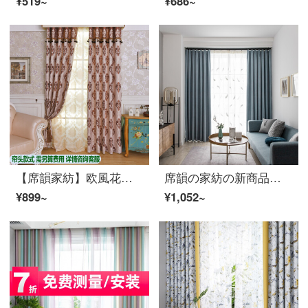
¥519~
¥686~
【席韻家紡】欧風花半遮光カーテンカチオンシミュレーション糸リビングルームバルコニーはミラノの春-カレーオーダーメイド幅1 m(韓国しわフック)
席韻の家紡の新商品は北欧の生態の絨の純粋な色の遮光カーテンのリビングルームの書斎のカーテンの多色は紗のカーテンのスモッグの藍を配合して注文して作らせて、幅1メートル*高さ2.7メートルの単価(ナノリング)を高くすることができます。
¥899~
¥1,052~