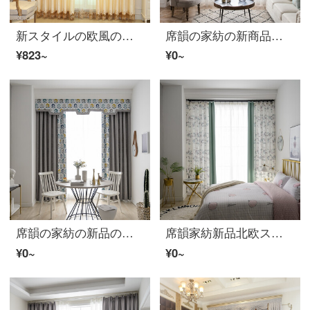
新スタイルの欧風の刺繍のカーテンを貼ります。シフォンの刺繍のカーテンを貼ります。リビングルームの書斎のカーテンをカスタマイズします。フェイリス-黄の布地の高さが2.7 mです。高さを変えて注文してください。幅1 mの布袋の4本爪フックです。
席韻の家紡の新商品は麻の紗の枝の紗の紗の田園の小さい清新な客間の窓の紗をまねて注文して作らせます。幅1メートル*高さ2.7メートルの単価(ナノリング)は高くなります。
¥823~
¥0~
席韻の家紡の新品の綿と麻の混紡のプリントをつなぎ合わせて北欧の簡単な断熱の日よけの近代的な簡単な約束の客間の寝室の書斎の遮光のカーテンと金の窓のカーテンを注文して広く1メートル*高い2.7メートルの単価(ナノリング)を変えて高いことができます。
席韻家紡新品北欧スタイルの田園スタイルの花の細い麻のカーテンのベランダの書斎の遮光カーテンは厚い麻の緑の花を注文して作って、幅1メートル*高さ2.7メートルの単価(4本の爪のフック)を高くすることができます。
¥0~
¥0~