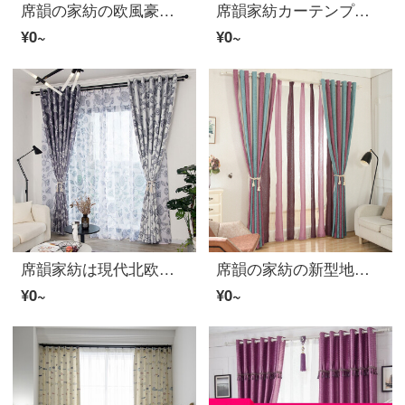
席韻の家紡の欧風豪華な別荘の客間の布芸のカーテンの窓の紗は同じ種類の窓のカーテン（青い）を注文して広くして1メートル*高い2.7メートルの単価（ナノリング）を注文して高くすることができます。
席韻家紡カーテンプリント田園シリーズの花の黒い糸の遮光布リビングルームのベランダの寮の日よけの布のカーテンの窓の紗のボタンの花-灰色のオーダーメイドの幅1メートル*高さ2.7メートルの単価(4本の爪のフック)は高さを変えることができます。
¥0~
¥0~
席韻家紡は現代北欧植物トーテムの個性的なカーテンを簡単に予約して客間書斎のアメリカン製品のカーテンをカスタマイズします。北欧縮ins風のカーテンは、植物トーテム-A版のオーダーメイドができます。幅1メートル*高さ2.7メートルの単価（ナノリング）が高くなります。
席韻の家紡の新型地中海のシェニールの縦縞のカーテンの布地の広いストライプの色は北欧の特注した完成品のカーテンのシェニールの幅の条(単)-青い紫の布の高さの2.7 mを編んで高く注文して広い1メートルの価格(布袋の4本の爪の鉤)を改正することができます。
¥0~
¥0~