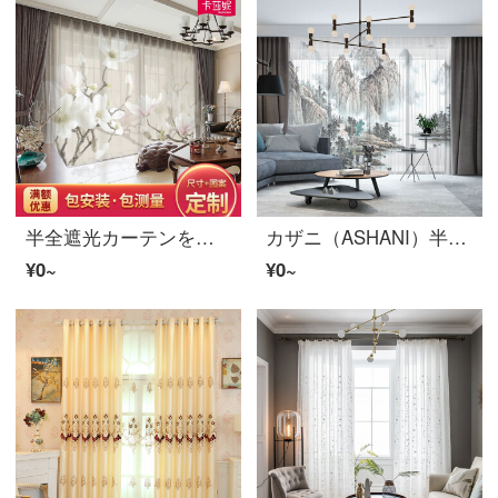
半全遮光カーテンをカスタマイズして、紗簾の新中国風の寝室の書斎江南国画カササギ玉蘭花鳥図風景図の仕切りカーテンS 0241-玉蘭布-フック幅1メートルの価格/何メートルの撮影をしますか？
カザニ（ASHANI）半全遮光カーテンの布地をカスタマイズしました。新中国式水墨山水国画禅意客間の茶室の窓の下に置いてあるカーテンの仕切りカーテンS 0231-山水画の抽象画の紗-フック加工/幅1メートルの価格です。
¥0~
¥0~