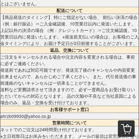
とはございません。
配送について
【商品発送のタイミング】 特にご指定がない場合、 前払い決済の場合
（例：銀行振込）⇒ご入金確認後、10営業日以内に発送いたします。
上記以外の決済の場合 （例：クレジットカード）⇒ご注文確認後、10
営業日以内に発送いたします。 ※発送前支払いの場合は、お客様のご入
金タイミングにより、お届け予定日が2日前後することがございます。
返品、交換について
ご注文をキャンセルされる場合や注文内容を変更される場合は、事前
に必ずご連絡ください。
発送前であれば対応可能ですが、発送完了後のキャンセルや内容変更
出来ませんので、あらかじめご了承ください。 また、代引発送後の事
前連絡のないキャンセルは一切承ることができません。
送料など実費請求させて頂きますので、必ず一度商品をお受け取りい
ただいてからの対応となります。 品の欠陥や不良など当社原因による
場合のみ、返品・交換を受け付けております。
お客様サポート窓口
ahrzb09930@yahoo.co.jp
営業時間について
ネットでのご注文は24時間受け付けております。
※土日祝祭日はお休みをいただきます。 メールの返信は翌営業日となり