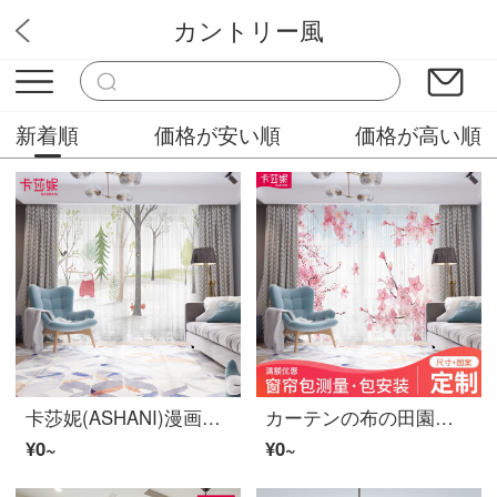
カントリー風
モリミドリカーテン屋
新着順
価格が安い順
価格が高い順
卡莎妮(ASHANI)漫画の森小動物の子供部屋のカーテンの布の紗の小さい清新な寝室の客間の窓の現代の簡単なかわいい風E 0010-うさぎの紗-ホックの幅の1メートルの価格/何メートルを要していくつの件をたたきますか？
カーテンの布の田園の翻る窓の客間のins緑色のネットの赤い植物の小さい清新な子供部屋の遮光寝室の学生の寮の賃貸部屋のマンションのホテルZ 0070布-ホックの幅の1メートルの価格/何メートルを要して何件か撮影します
¥0~
¥0~