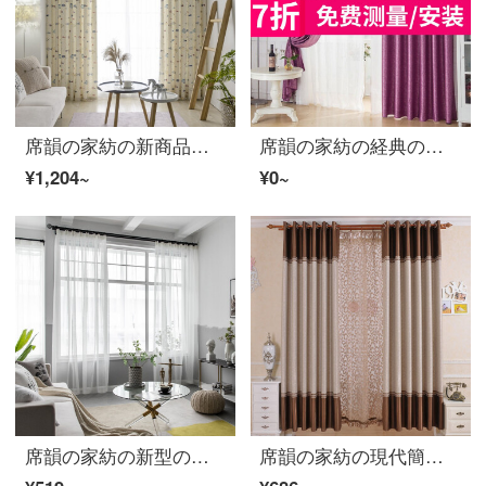
席韻の家紡の新商品の漫画の子供は泳いできて亜麻の印紙のカーテンの赤ちゃんの部屋の遮光のカーテンをまねて泳ぎにきます。
席韻の家紡の経典の欧式の新型の竜尾はスエードのスエードの遮光のカーテンを押さえて現代に簡単にローマのカーテンの寝室は竜尾-洋紅の高さの2.7 mを注文して高さに変えて幅の1メートルの価格を注文して作らせることができます(穴をあけるナノリング)
¥1,204~
¥0~
席韻の家紡の新型の窓の紗北欧の風格の全多利紗の寝室の書斎の高い窓の別荘のカーテンの紗は注文して作らせます。幅1メートル*高さ2.7メートルの単価(韓国のひだのかぎ)は高くなります。
席韻の家紡の現代簡単な西洋式カーテンのカチオンは花を押しのけて遮光するカーテンを押し流して、寝室の客間の藤蔓の花の藤のツルの花-コーヒーの布の高さの2.7 mを変えて広く注文して作らせます。