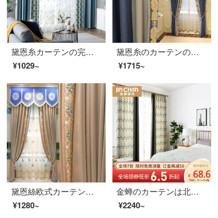
黛恩糸カーテンの完成品は中国式北欧insで簡単に現代のリビングルームの寝室の綿麻の床の窓の翻る窓の遮光布のカーテンの青い布の幅の1メートルの専門写真です（加工は無料で、カーテンの頭と部品などは別に計算します）。
黛恩糸のカーテンの完成品の純色をつなぎ合わせて新しい中国式の簡単な予約をします。現代のカーテンの翻り窓の寝室の刺繍の遮光布は図のカーテンの頭のように何メートルごとに何枚か撮ります。
¥1029~
¥1715~
黛恩絲欧式カーテンリビングルームの高精密なシミュレーション糸の新中国式カーテンの完成品は刺繍の布を注文して、一メートルごとに（幅2.7メートルを決めて高さを買います）何メートルを撮影しますか？
金蝉のカーテンは北欧の綿布の遮光カーテンを簡単に予約しました。リビングルームにカーテンをカスタマイズしました。カーテンの抽象的なマークを付けました。灰黄幅3.0 m*高さ2.7 m(フック/穴あけ)一枚です。
¥1280~
¥2240~