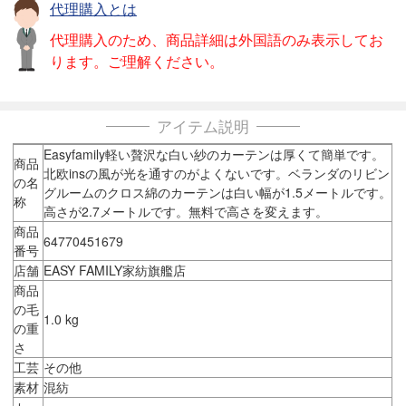
代理購入とは
代理購入のため、商品詳細は外国語のみ表示してお
ります。ご理解ください。
アイテム説明
Easyfamily軽い贅沢な白い紗のカーテンは厚くて簡単です。
商品
北欧insの風が光を通すのがよくないです。ベランダのリビン
の名
グルームのクロス綿のカーテンは白い幅が1.5メートルです。
称
高さが2.7メートルです。無料で高さを変えます。
商品
64770451679
番号
店舗
EASY FAMILY家紡旗艦店
商品
の毛
1.0 kg
の重
さ
工芸
その他
素材
混紡