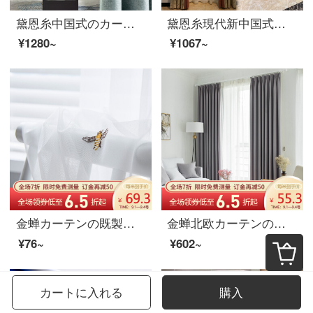
黛恩糸中国式のカーテンを注文して綿麻混紡の刺繍を作ってカーテンの遮光布をつなぎ合わせます。現代簡単な完成品のオーダーメイド布は幅一メートルです。何メートルで何枚か撮りますか？
黛恩糸現代新中国式客間のカーテン寝室の書斎の床の窓の遮光カーテンの完成品のカスタマイズ布毎メートル（無料のカーテンと部品などを加工して別に計算します）は何メートルを要して何枚か撮りますか？
¥1280~
¥1067~
金蝉カーテンの既製品をカスタマイズしました。現代の刺繍カーテンカーテンのカーテンを閉めます。
金蝉北欧カーテンの完成品は簡単です。現代ベルベットの麻の日よけのカーテンの布を遮るリビングルームのカーテンはフックでカスタマイズできます。
¥76~
¥602~
カートに入れる
購入