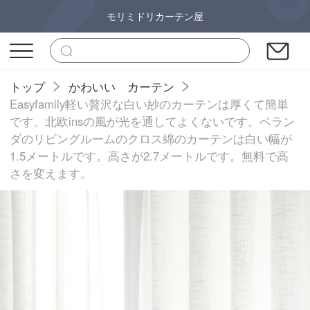
モリミドリカーテン屋
トップ
かわいい カーテン
Easyfamily軽い贅沢な白い紗のカーテンは厚くて簡単
です。北欧insの風が光を通してよくないです。ベラン
ダのリビングルームのクロス綿のカーテンは白い幅が
1.5メートルです。高さが2.7メートルです。無料で高
さを変えます。