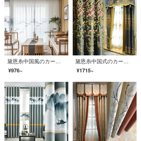
黛恩糸中国風のカーテン遮光リビングルームの書斎江南水郷シフォンデジタルプリントの古典中国風カーテンの完成品カスタマイズタバコ雨江南布幅一メートル（加工無料）
黛恩糸中国式のカーテンをカスタマイズしました。リビングルームにシルクの刺繍カーテンを作ったものです。アメリカ式ヨーロッパ式の古典中国風の新しい中国風のカーテンBタイプの布の幅が一メートルです。専ら撮ります。
¥976~
¥1715~