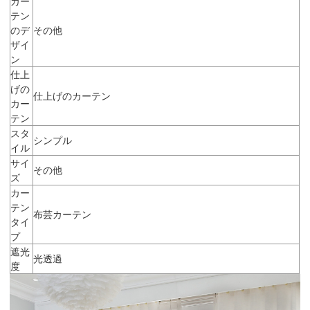
カー
テン
のデ
その他
ザイ
ン
仕上
げの
仕上げのカーテン
カー
テン
スタ
シンプル
イル
サイ
その他
ズ
カー
テン
布芸カーテン
タイ
プ
遮光
光透過
度