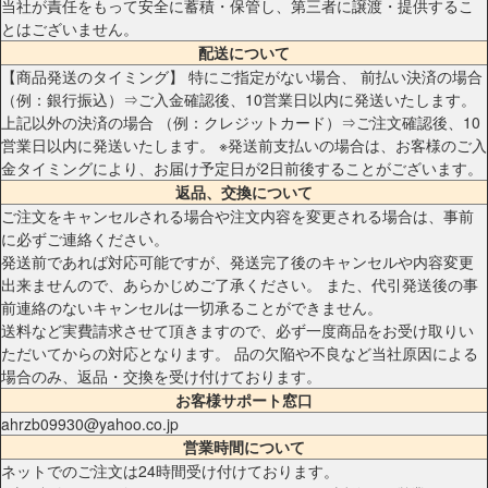
当社が責任をもって安全に蓄積・保管し、第三者に譲渡・提供するこ
とはございません。
配送について
【商品発送のタイミング】 特にご指定がない場合、 前払い決済の場合
（例：銀行振込）⇒ご入金確認後、10営業日以内に発送いたします。
上記以外の決済の場合 （例：クレジットカード）⇒ご注文確認後、10
営業日以内に発送いたします。 ※発送前支払いの場合は、お客様のご入
金タイミングにより、お届け予定日が2日前後することがございます。
返品、交換について
ご注文をキャンセルされる場合や注文内容を変更される場合は、事前
に必ずご連絡ください。
発送前であれば対応可能ですが、発送完了後のキャンセルや内容変更
出来ませんので、あらかじめご了承ください。 また、代引発送後の事
前連絡のないキャンセルは一切承ることができません。
送料など実費請求させて頂きますので、必ず一度商品をお受け取りい
ただいてからの対応となります。 品の欠陥や不良など当社原因による
場合のみ、返品・交換を受け付けております。
お客様サポート窓口
ahrzb09930@yahoo.co.jp
営業時間について
ネットでのご注文は24時間受け付けております。