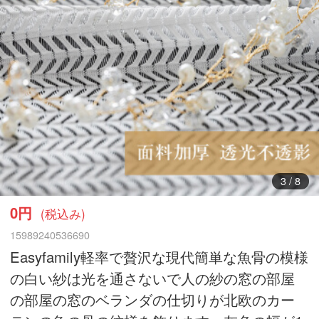
3
/
8
0円
(税込み)
15989240536690
Easyfamily軽率で贅沢な現代簡単な魚骨の模様
の白い紗は光を通さないで人の紗の窓の部屋
の部屋の窓のベランダの仕切りが北欧のカー