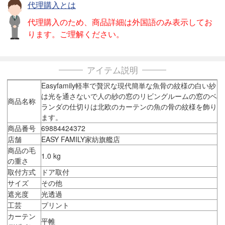
代理購入とは
代理購入のため、商品詳細は外国語のみ表示してお
ります。ご理解ください。
アイテム説明
Easyfamily軽率で贅沢な現代簡単な魚骨の紋様の白い紗
は光を通さないで人の紗の窓のリビングルームの窓のベ
商品名称
ランダの仕切りは北欧のカーテンの魚の骨の紋様を飾り
ます。
商品番号
69884424372
店舗
EASY FAMILY家紡旗艦店
商品の毛
1.0 kg
の重さ
取付方式
ドア取付
サイズ
その他
遮光度
光透過
工芸
プリント
カーテン
平帷