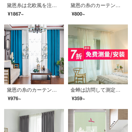
黛恩糸は北欧風を注文して、現代カーテンの完成品を注文しました。リビングルームの床に下ろす窓と寝室の遮光カーテンの布地は図のカーテンの頭のように何メートルごとに何枚か撮ります。
黛恩の糸のカーテンの完成品の新しい中国式の無地の綿麻のカーテンの純色の半遮光リビングルームの窓のカーテンのオーダーメイド布の一メートル（無料のカーテンの頭と部品などを加工して別に計算します）は何メートルを要して何枚撮りますか？
¥1867~
¥800~
黛恩の糸のカーテンのリビングルームの中国式カーテンの遮光完成品を簡単に予約しました。現代の寝室の書斎の床と窓の純色を組み合わせて、新しい中国式風景の山水画布の幅を一メートル（固定幅5メートル、6メートル、7メートル）何メートルで何枚か撮りますか？
金蝉は訪問して測定することができます。カーテン製品の断熱材を取り付けると、多色リビングルームの遮光カーテンをカスタマイズできます。
¥976~
¥359~