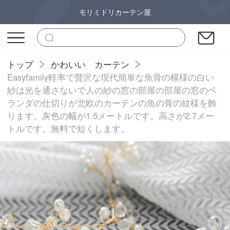
モリミドリカーテン屋
トップ
かわいい カーテン
Easyfamily軽率で贅沢な現代簡単な魚骨の模様の白い
紗は光を通さないで人の紗の窓の部屋の部屋の窓のベ
ランダの仕切りが北欧のカーテンの魚の骨の紋様を飾
ります。灰色の幅が1.5メートルです。高さが2.7メー
トルです。無料で短くします。