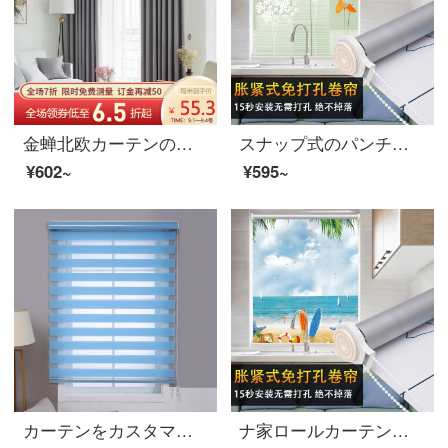
金蝉北欧カーテンの完成品は簡単です。現代ベルベットの麻の日よけのカーテンの布を遮るリビングルームのカーテンはフックでカスタマイズできます。
スナップ式のパンチングフリープリントのカーテン全遮光キッチントイレの防水油昇降。家庭のカーテンは張り式の秋語全遮光です。
¥602~
¥595~
カーテンをカスタマイズして昇降します。フル遮光紗カーテンオフィスの寝室のベランダ、トイレの台所の窓。防水防油式のフリーホールにブラインドを設置します。
ナ家ロールカーテンオフィスのトイレの遮光ホール昇降フリーシャッター式ブラインドは、夏の涼しい全遮光式です。