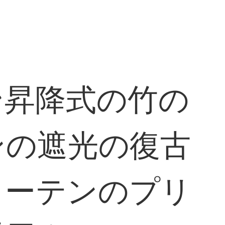
ン昇降式の竹の
ンの遮光の復古
カーテンのプリ