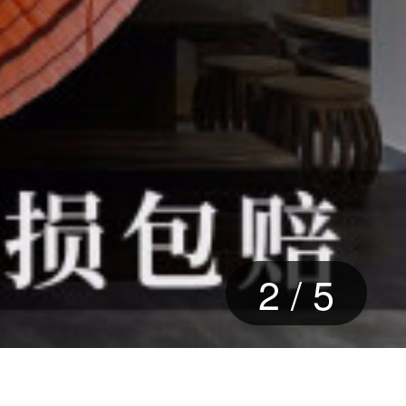
3
/
5