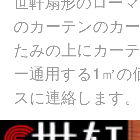
世軒扇形のローマ
のカーテンのカー
たみの上にカー
ー通用する1㎡の
スに連絡します。