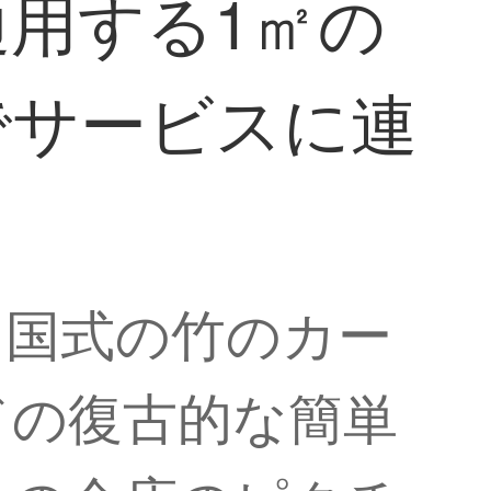
用する1㎡の
でサービスに連
中国式の竹のカー
ドの復古的な簡単