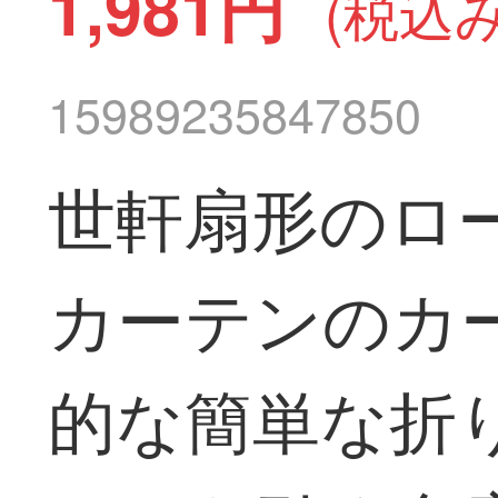
1,981円
(税込み
15989235847850
世軒扇形のロ
カーテンのカ
的な簡単な折