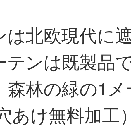
ンは北欧現代に
ーテンは既製品
。森林の緑の1メ
/穴あけ無料加工