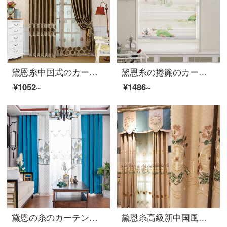
黛恩糸中国式のカーテンをカスタマイズして豪華客間の寝室の綿布を透かして刺繍の半遮光のカーテンを透かして簡単に現代のカレー色の布の一メートルごとに予約します（加工は無料です）。
黛恩糸の捲簾のカーテンの新しい中国式七襞の柔らかい紗のカーテンの昇降百葉のカーテンを引く客間の寝室の台所の洗面所の遮光断熱材をカスタマイズして蓮の花を注文して何平方メートル撮りますか？
¥1052~
¥1486~
黛恩の糸のカーテンのリビングルームの中国式カーテンの遮光完成品を簡単に予約しました。現代の寝室の書斎の床と窓の純色を組み合わせて、新しい中国式風景の山水画布の幅を一メートル（固定幅5メートル、6メートル、7メートル）何メートルで何枚か撮りますか？
黛恩糸高級新中国風のカーテンは寝室のシニールの刺繍入り窓をカスタマイズして窓の遮光布の一メートルごとに（無料のカーテンと部品などを加工して別に計算します）何メートルを要して何枚か撮りますか？