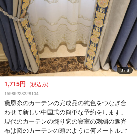
4
/
6
1,715円
(税込み)
15989223228104
黛恩糸のカーテンの完成品の純色をつなぎ合
わせて新しい中国式の簡単な予約をします。
現代のカーテンの翻り窓の寝室の刺繍の遮光
布は図のカーテンの頭のように何メートルご