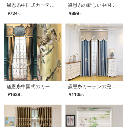
黛恩糸中国式カーテン客間北欧简约模仿カシミヤ寝室の窓の遮光布のカーテンの完成品をカスタマイズした蓮池の月の色-緑の紗の幅一メートル(加工無料)
黛恩糸の新しい中国式の古典的なカーテンの翻り窓の紗のカーテンの遮光カーテンの布の刺繍中国風のカーテンの寝室の書斎の布の1メートルごとに（カーテンの頭の側を加工して部品をつづり合わせますと別に計算します）は何メートルを要して何メートル撮りますか？
¥724~
¥899~
黛恩糸中国式のカーテンリビングルームの書斎の古典大気中国風のシミュレーションシルクの花や鳥の刺繍のカーテンの完成品を注文して作られた赤や金色（黄色）の布毎メートル（加工は無料で、カーテンやアクセサリーなどは別途計算されます）
黛恩糸カーテンの完成品は現代簡単で、新しい中国式のシームレスなカーテンをつないで、リビングルームの遮光布をカスタマイズします。一：池の月色の布の幅は一メートルです。（固定幅：5.3メートル/6.3メートル/7.8メートル）
¥1638~
¥1105~