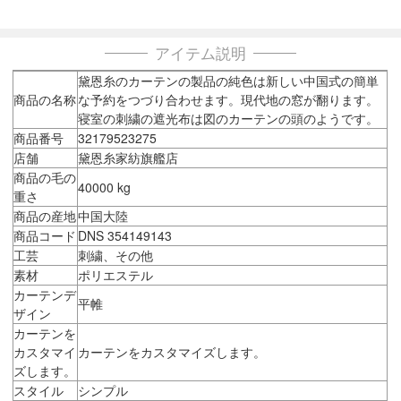
アイテム説明
黛恩糸のカーテンの製品の純色は新しい中国式の簡単
商品の名称
な予約をつづり合わせます。現代地の窓が翻ります。
寝室の刺繍の遮光布は図のカーテンの頭のようです。
商品番号
32179523275
店舗
黛恩糸家紡旗艦店
商品の毛の
40000 kg
重さ
商品の産地
中国大陸
商品コード
DNS 354149143
工芸
刺繍、その他
素材
ポリエステル
カーテンデ
平帷
ザイン
カーテンを
カスタマイ
カーテンをカスタマイズします。
ズします。
スタイル
シンプル