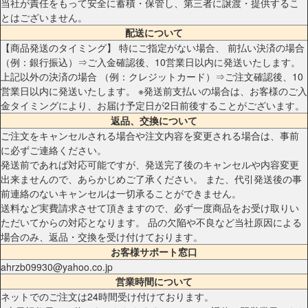
当社が責任をもって安全に蓄積・保管し、第三者に譲渡・提供するこ
とはございません。
配送について
【商品発送のタイミング】 特にご指定がない場合、 前払い決済の場合
（例：銀行振込）⇒ご入金確認後、10営業日以内に発送いたします。
上記以外の決済の場合 （例：クレジットカード）⇒ご注文確認後、10
営業日以内に発送いたします。 ※発送前支払いの場合は、お客様のご入
金タイミングにより、お届け予定日が2日前後することがございます。
返品、交換について
ご注文をキャンセルされる場合や注文内容を変更される場合は、事前
に必ずご連絡ください。
発送前であれば対応可能ですが、発送完了後のキャンセルや内容変更
出来ませんので、あらかじめご了承ください。 また、代引発送後の事
前連絡のないキャンセルは一切承ることができません。
送料など実費請求させて頂きますので、必ず一度商品をお受け取りい
ただいてからの対応となります。 品の欠陥や不良など当社原因による
場合のみ、返品・交換を受け付けております。
お客様サポート窓口
ahrzb09930@yahoo.co.jp
営業時間について
ネットでのご注文は24時間受け付けております。