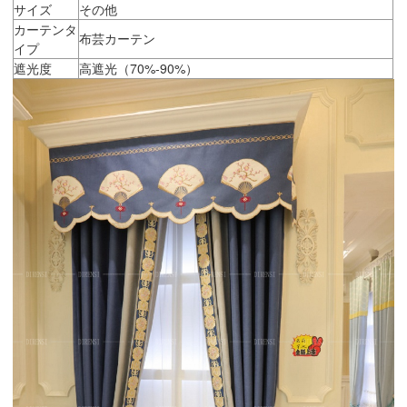
サイズ
その他
カーテンタ
布芸カーテン
イプ
遮光度
高遮光（70%-90%）