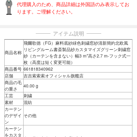
代理購入のため、商品詳細は外国語のみ表示してお
ります。ご理解ください。
アイテム説明
飛爾歌德（FG）麻料底紗緑色刺繍窓紗清新簡約北欧風
リビングルーム書斎製品紗カスタマイズグリーン刺繍窓
商品名称
紗（カーテンを含まない）幅3 m*高さ2.7 m-フック式一
枚（高度は短く変更可能）
商品番号
661818340962
店舗
吉吉索索索オフィシャル旗艦店
商品の毛
40.00 g
の重さ
工芸
刺繍
素材
混紡
カーテン
のデザイ
その他
ン
カーテン
をカスタ