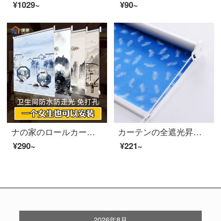
¥1029~
¥90~
ナの家のロールカーテンが穴を開けずに事務室のトイレの防水バスルームの台所の油を防ぐリビングバルコニーの全遮光日よけの手を引いて昇降カーテンの玉盤の玉景全遮光をインストールします。
カーテンの全遮光昇降手はトイレの台所の事務室を引っ張ります。防水電気カーテンの水色の羽を厚くして、全遮光します。
¥290~
¥221~
2026年8月