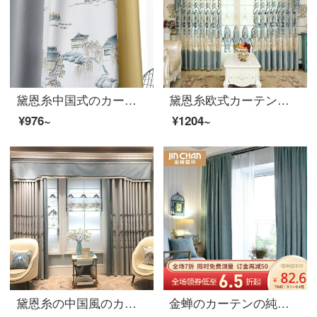
黛恩糸中国式のカーテンは簡単に現代の古典色のリビングルームのカーテンを合わせます。中国風の完成品は遮光布のデザインをカスタマイズします。一：山水家の青い布（固定幅5.4メートル、6.1メートル、7.4メートル）
黛恩糸欧式カーテン客間の完成品の豪華な雰囲気の床に着いたカーテンの窓の紗の刺繍の絹の絨の別荘の半遮光のカーテンはカスタマイズして霧の中で花の青い布を見て何メートルを要していくつか撮りますか？
¥976~
¥1204~
黛恩糸の中国風のカーテンは中国風の山水画の新中国式のカーテンを注文して作らせて、リビングルームの遮光布の幅1メートルの専門写真（カーテンの頭と部品などは別に計算します。）は何メートルで何枚撮りますか？
金蝉のカーテンの純色のシェニールの遮光カーテンをリビングルームの完成品の遮光カーテンのカーテンを配置します。