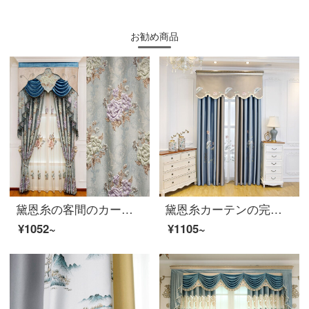
お勧め商品
黛恩糸の客間のカーテンの完成品は豪華で、ヨーロッパ式アメリカの田園高精密な3 D立体レリーフの遮光カーテンの青い紗の幅の1メートルはもっぱら撮影します。
黛恩糸カーテンの完成品は現代簡単で、新しい中国式のシームレスなカーテンをつないで、リビングルームの遮光布をカスタマイズします。一：池の月色の布の幅は一メートルです。（固定幅：5.3メートル/6.3メートル/7.8メートル）
¥1052~
¥1105~