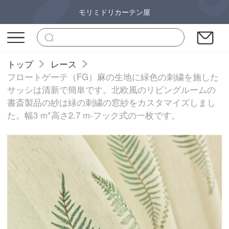
モリミドリカーテン屋
トップ
レース
フロートゲーテ（FG）麻の生地に緑色の刺繍を施した
サッシは清新で簡単です。北欧風のリビングルームの
書斎製品の紗は緑の刺繍の窓紗をカスタマイズしまし
た。幅3 m*高さ2.7 m-フック式の一枚です。