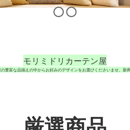
モリミドリカーテン屋
屋の豊富な品揃えの中からお好みのデザインをお選びくださいませ。新商
厳選商品